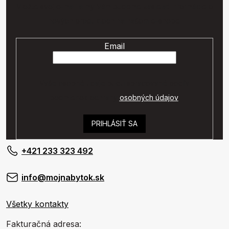
Vložte svoj e-mail a my Vám budeme zasielať informácie o
nových produktoch na našom e-shope.
Email
Vaše osobné údaje budú spracované podľa
podmienok ochrany
osobných údajov
.
PRIHLÁSIŤ SA
+421 233 323 492
info@mojnabytok.sk
Všetky kontakty
Fakturačná adresa: