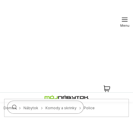
Prejsť
na
obsah
NÁKUPN
KOŠÍK
Domov
Nábytok
Komody a skrinky
Police