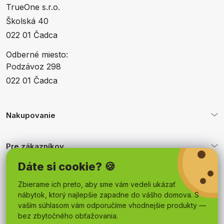
TrueOne s.r.o.
Školská 40
022 01 Čadca
Odberné miesto:
Podzávoz 298
022 01 Čadca
Nakupovanie
Pre zákazníkov
Dáte si cookie? 🍪
Obchodné podmienky
Zbierame ich preto, aby sme vám vedeli ukázať
nábytok, ktorý najlepšie zapadne do vášho domova. S
vaším súhlasom vám odporučíme vhodnejšie produkty —
bez zbytočného obťažovania.