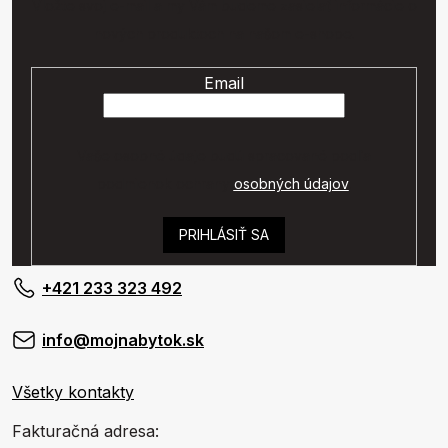
Vložte svoj e-mail a my Vám budeme zasielať informácie o
nových produktoch na našom e-shope.
Email
Vaše osobné údaje budú spracované podľa
podmienok ochrany
osobných údajov
.
PRIHLÁSIŤ SA
+421 233 323 492
info@mojnabytok.sk
Všetky kontakty
Fakturačná adresa: