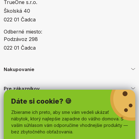
TrueOne s.r.o.
Školská 40
022 01 Čadca
Odberné miesto:
Podzávoz 298
022 01 Čadca
Nakupovanie
Pre zákazníkov
Dáte si cookie? 🍪
Obchodné podmienky
Zbierame ich preto, aby sme vám vedeli ukázať
nábytok, ktorý najlepšie zapadne do vášho domova. S
vaším súhlasom vám odporučíme vhodnejšie produkty —
bez zbytočného obťažovania.