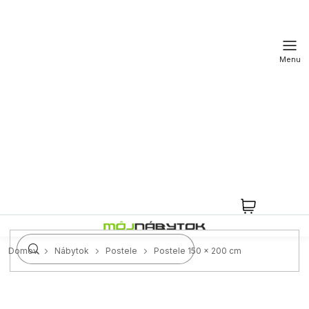
Prejsť
na
obsah
NÁKUPN
KOŠÍK
Domov
Nábytok
Postele
Postele 150 x 200 cm