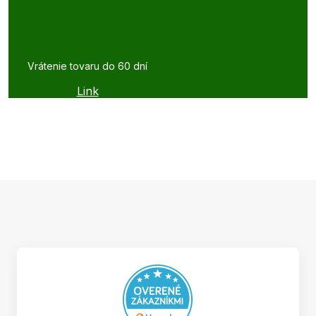
Vrátenie tovaru do 60 dní
Link
Z
á
p
ä
t
i
e