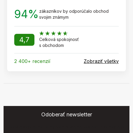
94%
zákazníkov by odporúčalo obchod
svojim známym
4,7
Celková spokojnosť
s obchodom
2 400+ recenzií
Zobraziť všetky
Odoberať newsletter
Vložte svoj e-mail a my Vám budeme zasielať informácie o