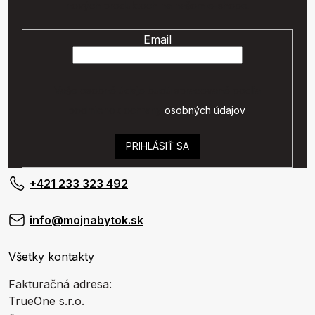
nových produktoch na našom e-shope.
Email
Vaše osobné údaje budú spracované podľa
podmienok ochrany
osobných údajov
.
PRIHLÁSIŤ SA
+421 233 323 492
info@mojnabytok.sk
Všetky kontakty
Fakturačná adresa:
TrueOne s.r.o.