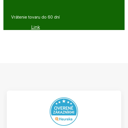
Vrátenie tovaru do 60 dní
Link
Z
á
p
ä
t
i
e