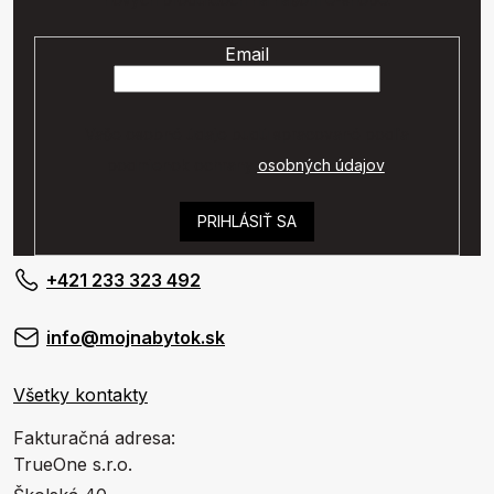
Email
Vaše osobné údaje budú spracované podľa
podmienok ochrany
osobných údajov
.
PRIHLÁSIŤ SA
+421 233 323 492
info@mojnabytok.sk
Všetky kontakty
Fakturačná adresa:
TrueOne s.r.o.