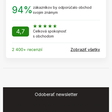
94%
zákazníkov by odporúčalo obchod
svojim známym
4,7
Celková spokojnosť
s obchodom
2 400+ recenzií
Zobraziť všetky
Odoberať newsletter
Vložte svoj e-mail a my Vám budeme zasielať informácie o
nových produktoch na našom e-shope.