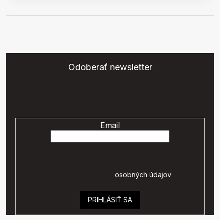
Odoberať newsletter
Vložte svoj e-mail a my Vám budeme zasielať informácie o
nových produktoch na našom e-shope.
Email
Vaše osobné údaje budú spracované podľa
podmienok ochrany
osobných údajov
.
PRIHLÁSIŤ SA