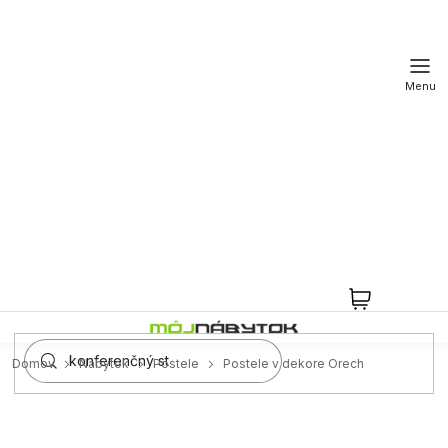
Prejsť
na
obsah
NÁKUPN
KOŠÍK
Domov
Nábytok
Postele
Postele v dekore Orech