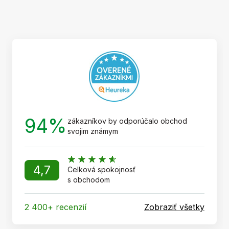
á
p
ä
t
i
e
94%
zákazníkov by odporúčalo obchod
svojim známym
4,7
Celková spokojnosť
s obchodom
2 400+ recenzií
Zobraziť všetky