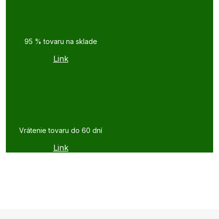
95 % tovaru na sklade
Link
Vrátenie tovaru do 60 dní
Link
Z