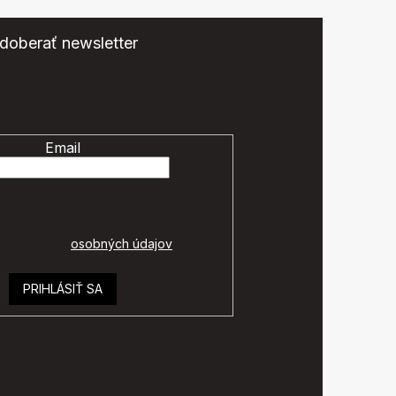
doberať newsletter
eme zasielať informácie o nových produktoch na našom
e-shope.
Email
é údaje budú spracované podľa
ok ochrany
osobných údajov
.
PRIHLÁSIŤ SA