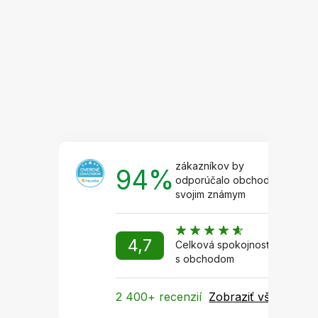
p
ä
t
i
e
zákazníkov by
94%
odporúčalo obchod
svojim známym
4,7
Celková spokojnosť
s obchodom
2 400+ recenzií
Zobraziť všetky