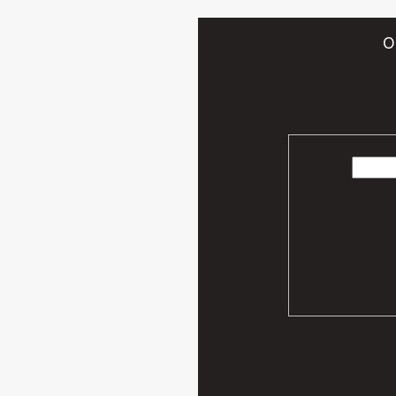
O
Vložte svoj e-mail a my Vám bud
Vaše osobn
podmien