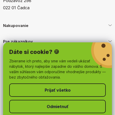
Podzávoz 298
022 01 Čadca
Nakupovanie
Pre zákazníkov
Dáte si cookie? 🍪
Obchodné podmienky
Zbierame ich preto, aby sme vám vedeli ukázať
nábytok, ktorý najlepšie zapadne do vášho domova. S
vaším súhlasom vám odporučíme vhodnejšie produkty —
bez zbytočného obťažovania.
Odmietnuť
Copyright 2026
mojnabytok.sk
. Všetky práva vyhradené.
Upraviť nastavenie cookies