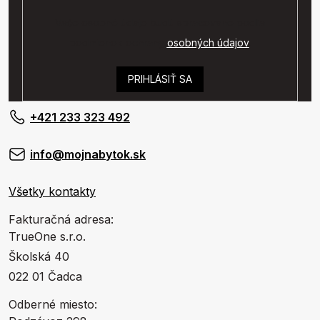
Vaše osobné údaje budú spracované podľa
podmienok ochrany
osobných údajov
.
PRIHLÁSIŤ SA
+421 233 323 492
info@mojnabytok.sk
Všetky kontakty
Fakturačná adresa:
TrueOne s.r.o.
Školská 40
022 01 Čadca
Odberné miesto: