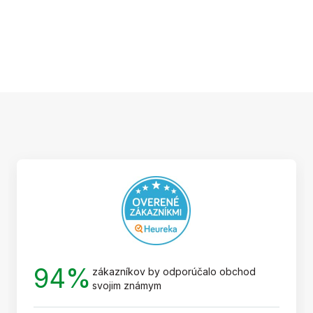
Z
á
p
ä
t
i
e
94%
zákazníkov by odporúčalo obchod
svojim známym