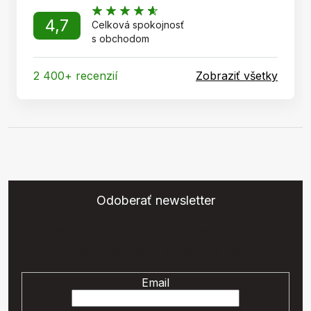
4,7
Celková spokojnosť
s obchodom
2 400+ recenzií
Zobraziť všetky
Odoberať newsletter
Vložte svoj e-mail a my Vám budeme zasielať informácie o
nových produktoch na našom e-shope.
Email