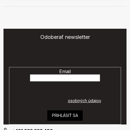
Odoberať newsletter
Vložte svoj e-mail a my Vám budeme zasielať informácie o
nových produktoch na našom e-shope.
Email
Vaše osobné údaje budú spracované podľa
podmienok ochrany
osobných údajov
.
PRIHLÁSIŤ SA