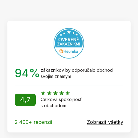
á
p
ä
t
i
e
94%
zákazníkov by odporúčalo obchod
svojim známym
4,7
Celková spokojnosť
s obchodom
2 400+ recenzií
Zobraziť všetky