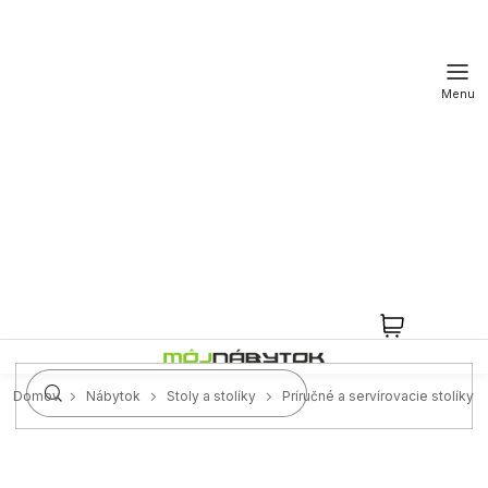
Prejsť
na
obsah
NÁKUPN
KOŠÍK
Domov
Nábytok
Stoly a stolíky
Príručné a servírovacie stolíky