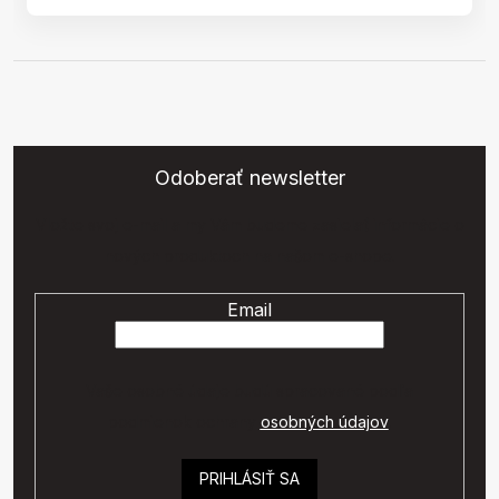
Odoberať newsletter
Vložte svoj e-mail a my Vám budeme zasielať informácie o
nových produktoch na našom e-shope.
Email
Vaše osobné údaje budú spracované podľa
podmienok ochrany
osobných údajov
.
PRIHLÁSIŤ SA