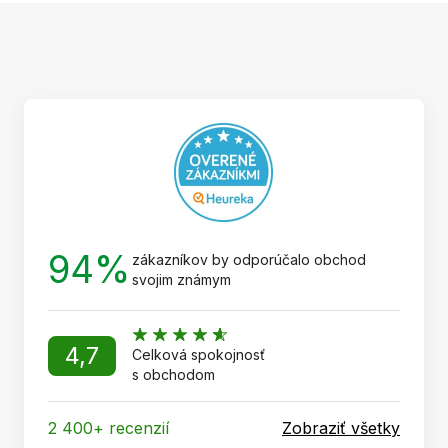
Z
á
p
ä
t
i
e
94%
zákazníkov by odporúčalo obchod
svojim známym
4,7
Celková spokojnosť
s obchodom
2 400+ recenzií
Zobraziť všetky