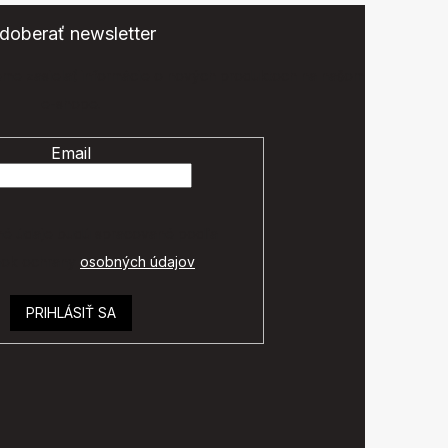
doberať newsletter
eme zasielať informácie o nových produktoch na našom
e-shope.
Email
é údaje budú spracované podľa
ok ochrany
osobných údajov
.
PRIHLÁSIŤ SA