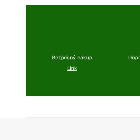
Bezpečný nákup
Dopr
Link
Z
á
p