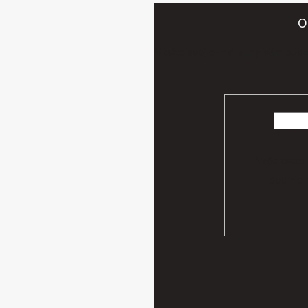
O
Vložte svoj e-mail a my Vám bud
Vaše osobn
podmien