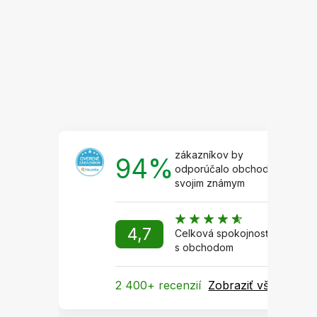
ä
t
i
e
zákazníkov by
94%
odporúčalo obchod
svojim známym
4,7
Celková spokojnosť
s obchodom
2 400+ recenzií
Zobraziť všetky