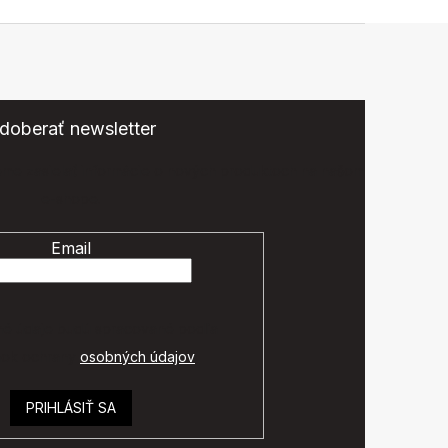
doberať newsletter
eme zasielať informácie o nových produktoch na našom
e-shope.
Email
é údaje budú spracované podľa
ok ochrany
osobných údajov
.
PRIHLÁSIŤ SA