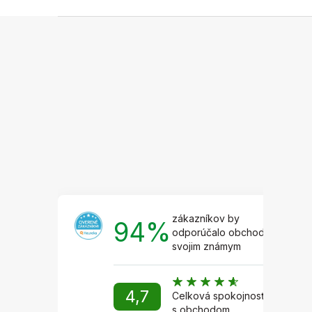
Z
á
p
ä
t
i
e
zákazníkov by
94%
odporúčalo obchod
svojim známym
4,7
Celková spokojnosť
s obchodom