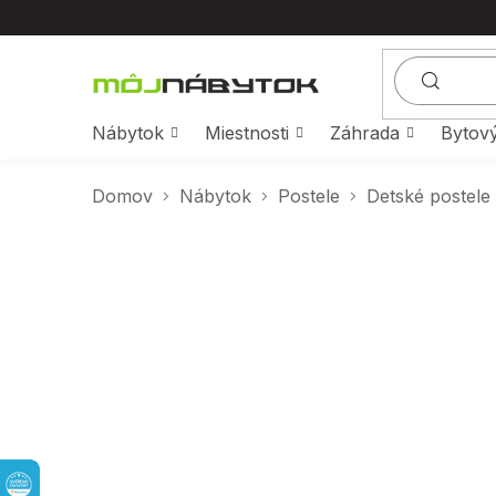
Prejsť
na
obsah
Nábytok
Miestnosti
Záhrada
Bytový
Domov
Nábytok
Postele
Detské postele