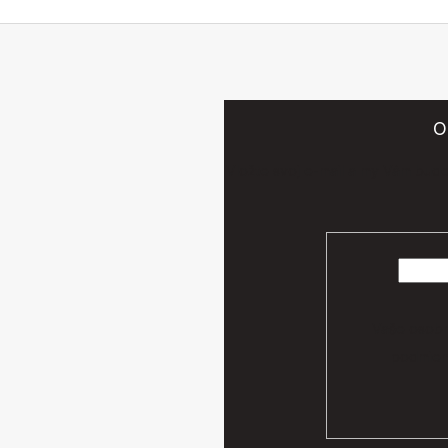
O
Vložte svoj e-mail a my Vám bud
Vaše osobn
podmien