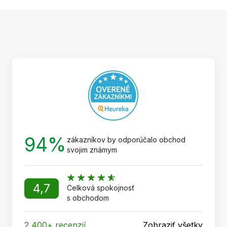
Z
á
p
ä
t
i
e
94%
zákazníkov by odporúčalo obchod
svojim známym
4,7
Celková spokojnosť
s obchodom
2 400+ recenzií
Zobraziť všetky