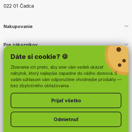
022 01 Čadca
Nakupovanie
Pre zákazníkov
Dáte si cookie? 🍪
Obchodné podmienky
Zbierame ich preto, aby sme vám vedeli ukázať
nábytok, ktorý najlepšie zapadne do vášho domova. S
vaším súhlasom vám odporučíme vhodnejšie produkty —
bez zbytočného obťažovania.
Odmietnuť
Copyright 2026
mojnabytok.sk
. Všetky práva vyhradené.
Upraviť nastavenie cookies