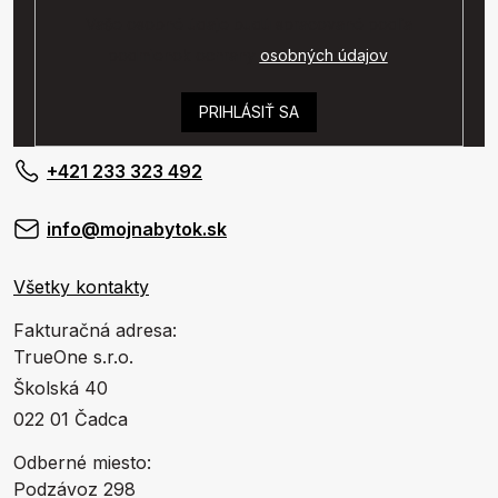
Vaše osobné údaje budú spracované podľa
podmienok ochrany
osobných údajov
.
PRIHLÁSIŤ SA
+421 233 323 492
info@mojnabytok.sk
Všetky kontakty
Fakturačná adresa:
TrueOne s.r.o.
Školská 40
022 01 Čadca
Odberné miesto:
Podzávoz 298