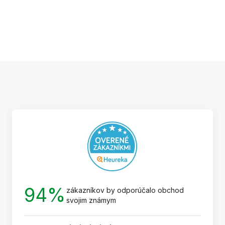
Z
á
p
ä
t
i
e
94%
zákazníkov by odporúčalo obchod
svojim známym