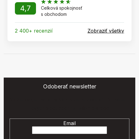
4,7
Celková spokojnosť
s obchodom
2 400+ recenzií
Zobraziť všetky
Odoberať newsletter
Vložte svoj e-mail a my Vám budeme zasielať informácie o
nových produktoch na našom e-shope.
Email