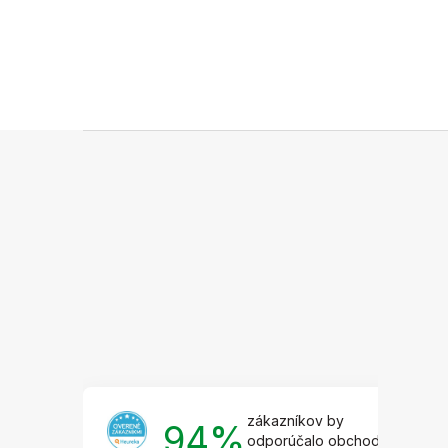
Z
á
p
ä
t
i
e
zákazníkov by
94%
odporúčalo obchod