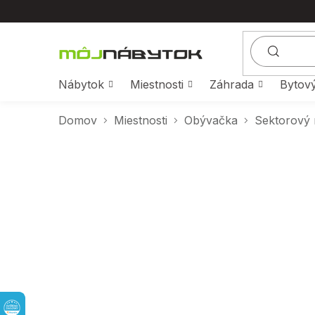
Prejsť
na
obsah
Nábytok
Miestnosti
Záhrada
Bytový
Domov
Miestnosti
Obývačka
Sektorový 