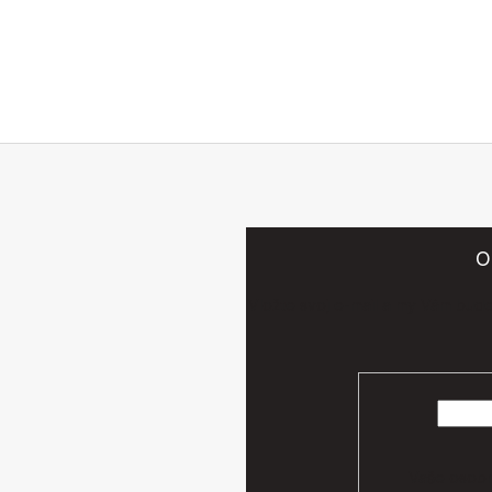
O
Vložte svoj e-mail a my Vám bud
Vaše osobn