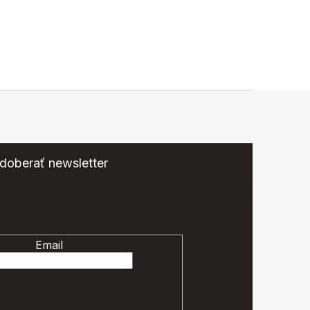
doberať newsletter
eme zasielať informácie o nových produktoch na našom
e-shope.
Email
é údaje budú spracované podľa