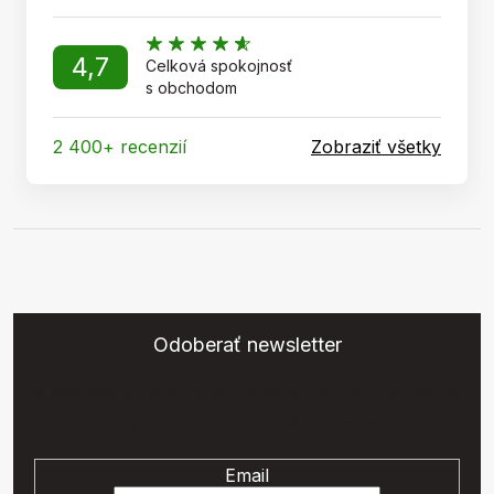
4,7
Celková spokojnosť
s obchodom
2 400+ recenzií
Zobraziť všetky
Odoberať newsletter
Vložte svoj e-mail a my Vám budeme zasielať informácie o
nových produktoch na našom e-shope.
Email