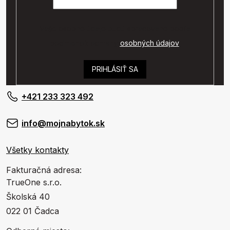
Vaše osobné údaje budú spracované podľa
podmienok ochrany
osobných údajov
.
PRIHLÁSIŤ SA
+421 233 323 492
info@mojnabytok.sk
Všetky kontakty
Fakturačná adresa:
TrueOne s.r.o.
Školská 40
022 01 Čadca