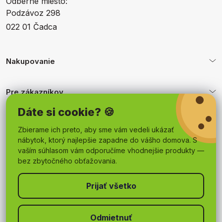
Odberné miesto:
Podzávoz 298
022 01 Čadca
Nakupovanie
Pre zákazníkov
Dáte si cookie? 🍪
Obchodné podmienky
Zbierame ich preto, aby sme vám vedeli ukázať
nábytok, ktorý najlepšie zapadne do vášho domova. S
vaším súhlasom vám odporučíme vhodnejšie produkty —
bez zbytočného obťažovania.
Odmietnuť
Copyright 2026
mojnabytok.sk
. Všetky práva vyhradené.