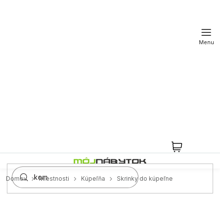
Prejsť
na
obsah
NÁKUPN
KOŠÍK
Domov
Miestnosti
Kúpeľňa
Skrinky do kúpeľne