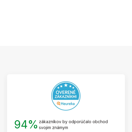
Z
á
p
ä
t
i
e
94%
zákazníkov by odporúčalo obchod
svojim známym