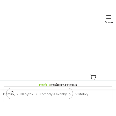
Prejsť
na
obsah
NÁKUPN
KOŠÍK
Domov
Nábytok
Komody a skrinky
TV stolíky