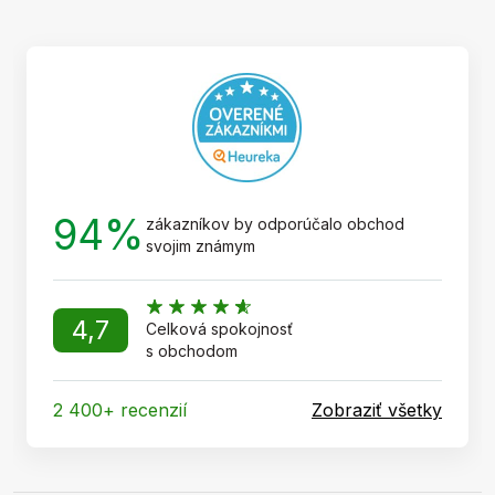
p
ä
t
i
e
94%
zákazníkov by odporúčalo obchod
svojim známym
4,7
Celková spokojnosť
s obchodom
2 400+ recenzií
Zobraziť všetky