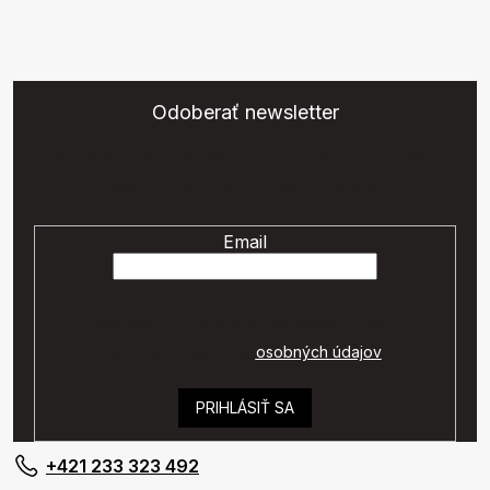
Odoberať newsletter
Vložte svoj e-mail a my Vám budeme zasielať informácie o
nových produktoch na našom e-shope.
Email
Vaše osobné údaje budú spracované podľa
podmienok ochrany
osobných údajov
.
PRIHLÁSIŤ SA
+421 233 323 492