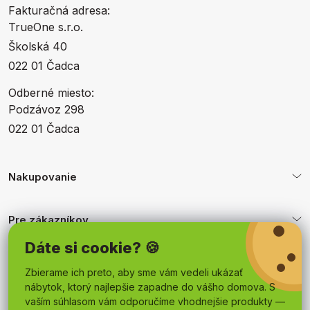
Fakturačná adresa:
TrueOne s.r.o.
Školská 40
022 01 Čadca
Odberné miesto:
Podzávoz 298
022 01 Čadca
Nakupovanie
Pre zákazníkov
Dáte si cookie? 🍪
Obchodné podmienky
Zbierame ich preto, aby sme vám vedeli ukázať
nábytok, ktorý najlepšie zapadne do vášho domova. S
vaším súhlasom vám odporučíme vhodnejšie produkty —