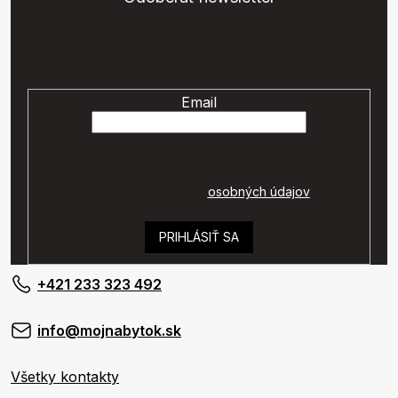
Vložte svoj e-mail a my Vám budeme zasielať informácie o
nových produktoch na našom e-shope.
Email
Vaše osobné údaje budú spracované podľa
podmienok ochrany
osobných údajov
.
PRIHLÁSIŤ SA
+421 233 323 492
info@mojnabytok.sk
Všetky kontakty