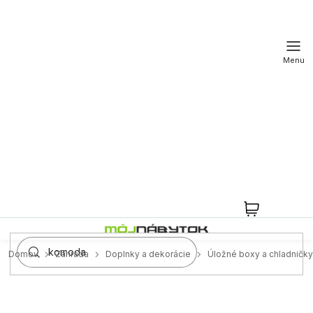
Prejsť
na
obsah
NÁKUPN
KOŠÍK
Domov
Záhrada
Doplnky a dekorácie
Úložné boxy a chladničky