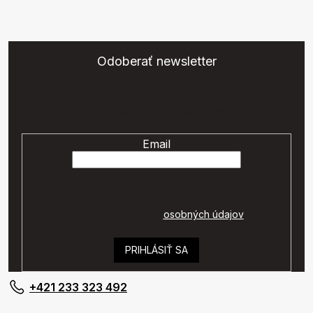
Odoberať newsletter
Vložte svoj e-mail a my Vám budeme zasielať informácie o
nových produktoch na našom e-shope.
Email
Vaše osobné údaje budú spracované podľa
podmienok ochrany
osobných údajov
.
PRIHLÁSIŤ SA
+421 233 323 492