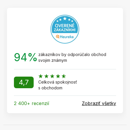
ä
t
i
e
94%
zákazníkov by odporúčalo obchod
svojim známym
4,7
Celková spokojnosť
s obchodom
2 400+ recenzií
Zobraziť všetky