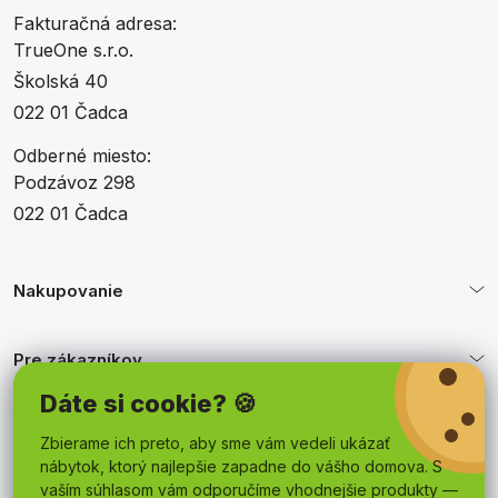
Fakturačná adresa:
TrueOne s.r.o.
Školská 40
022 01 Čadca
Odberné miesto:
Podzávoz 298
022 01 Čadca
Nakupovanie
Pre zákazníkov
Dáte si cookie? 🍪
Obchodné podmienky
Zbierame ich preto, aby sme vám vedeli ukázať
nábytok, ktorý najlepšie zapadne do vášho domova. S
vaším súhlasom vám odporučíme vhodnejšie produkty —