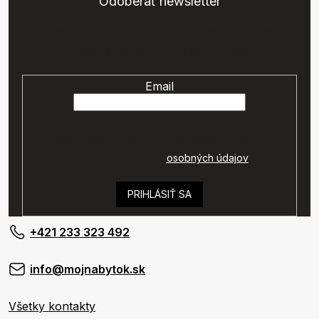
Odoberať newsletter
Vložte svoj e-mail a my Vám budeme zasielať informácie o
nových produktoch na našom e-shope.
Email
Vaše osobné údaje budú spracované podľa
podmienok ochrany
osobných údajov
.
PRIHLÁSIŤ SA
+421 233 323 492
info@mojnabytok.sk
Všetky kontakty