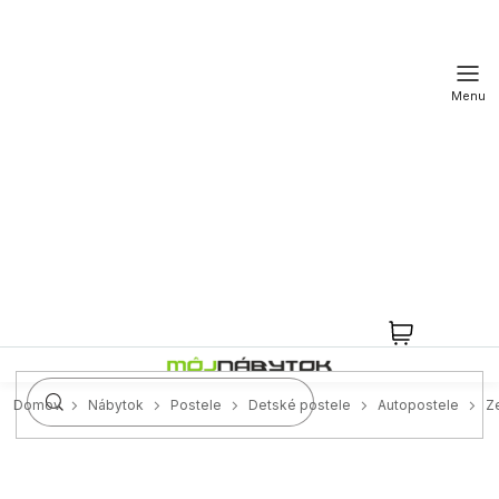
Prejsť
na
obsah
NÁKUPN
KOŠÍK
Domov
Nábytok
Postele
Detské postele
Autopostele
Z