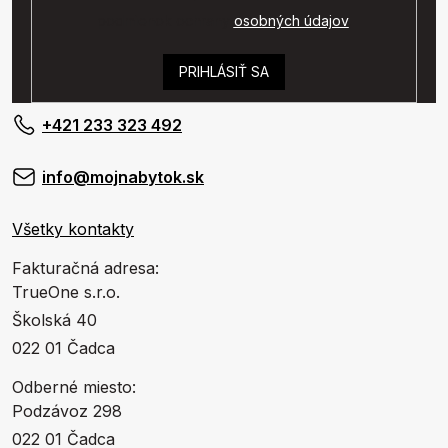
podmienok ochrany
osobných údajov
.
PRIHLÁSIŤ SA
+421 233 323 492
info@mojnabytok.sk
Všetky kontakty
Fakturačná adresa:
TrueOne s.r.o.
Školská 40
022 01 Čadca
Odberné miesto:
Podzávoz 298
022 01 Čadca