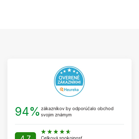
Z
á
p
ä
t
i
e
94%
zákazníkov by odporúčalo obchod
svojim známym
4,7
Celková spokojnosť