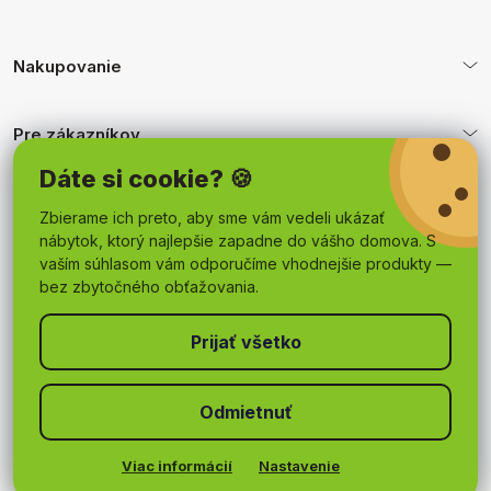
Nakupovanie
Pre zákazníkov
Dáte si cookie? 🍪
Obchodné podmienky
Zbierame ich preto, aby sme vám vedeli ukázať
nábytok, ktorý najlepšie zapadne do vášho domova. S
vaším súhlasom vám odporučíme vhodnejšie produkty —
bez zbytočného obťažovania.
Odmietnuť
Copyright 2026
mojnabytok.sk
. Všetky práva vyhradené.
Upraviť nastavenie cookies
Viac informácií
Nastavenie
Vytvoril Shoptet