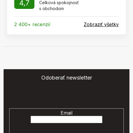
4,7
Celková spokojnosť
s obchodom
2 400+ recenzií
Zobraziť všetky
Odoberať newsletter
Vložte svoj e-mail a my Vám budeme zasielať informácie o
nových produktoch na našom e-shope.
Email