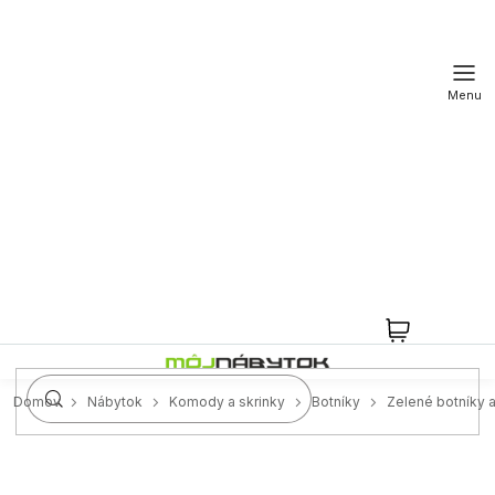
Prejsť
na
obsah
NÁKUPN
KOŠÍK
Domov
Nábytok
Komody a skrinky
Botníky
Zelené botníky a