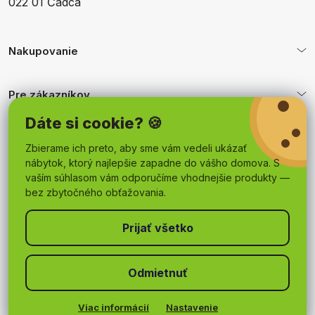
022 01 Čadca
Nakupovanie
Pre zákazníkov
Dáte si cookie? 🍪
Obchodné podmienky
Zbierame ich preto, aby sme vám vedeli ukázať
nábytok, ktorý najlepšie zapadne do vášho domova. S
vaším súhlasom vám odporučíme vhodnejšie produkty —
bez zbytočného obťažovania.
Odmietnuť
Copyright 2026
mojnabytok.sk
. Všetky práva vyhradené.
Upraviť nastavenie cookies
Viac informácií
Nastavenie
Vytvoril Shoptet