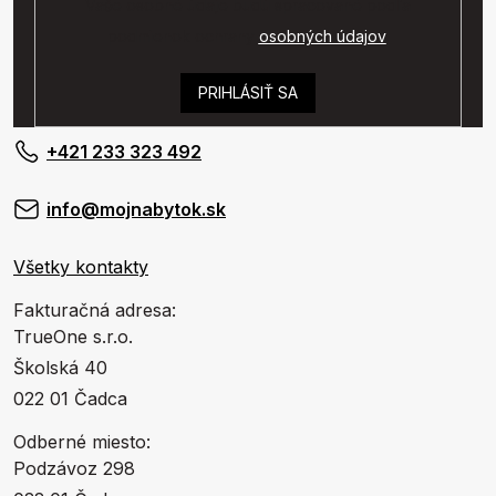
Vaše osobné údaje budú spracované podľa
podmienok ochrany
osobných údajov
.
PRIHLÁSIŤ SA
+421 233 323 492
info@mojnabytok.sk
Všetky kontakty
Fakturačná adresa:
TrueOne s.r.o.
Školská 40
022 01 Čadca
Odberné miesto:
Podzávoz 298