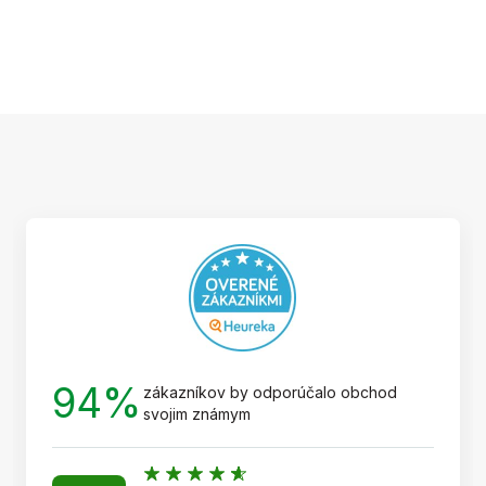
Z
á
p
ä
t
i
e
94%
zákazníkov by odporúčalo obchod
svojim známym