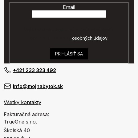
Email
Vaše osobné údaje budú spracované podľa
podmienok ochrany
osobných údajov
.
PRIHLÁSIŤ SA
+421 233 323 492
info@mojnabytok.sk
Všetky kontakty
Fakturačná adresa:
TrueOne s.r.o.
Školská 40