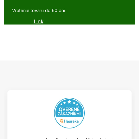
Vrátenie tovaru do 60 dní
Link
Z
á
p
ä
t
i
e