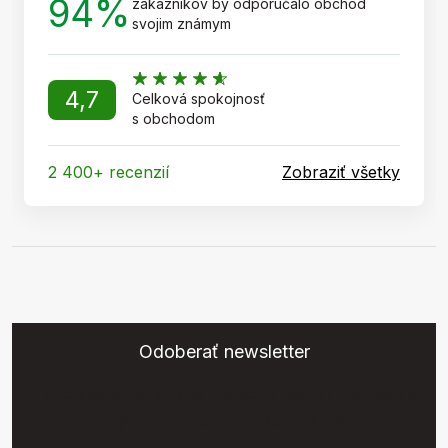
94%
zákazníkov by odporúčalo obchod
svojim známym
4,7
Celková spokojnosť
s obchodom
2 400+ recenzií
Zobraziť všetky
Odoberať newsletter
Vložte svoj e-mail a my Vám budeme zasielať informácie o
nových produktoch na našom e-shope.