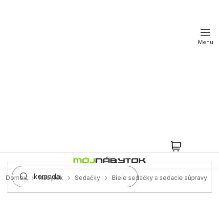
Prejsť
na
obsah
NÁKUPN
KOŠÍK
Domov
Nábytok
Sedačky
Biele sedačky a sedacie súpravy