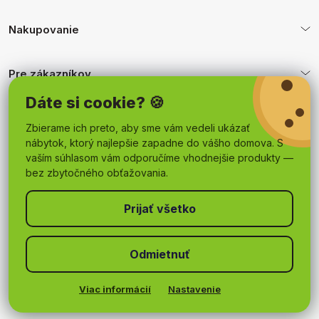
Nakupovanie
Pre zákazníkov
Dáte si cookie? 🍪
Obchodné podmienky
Zbierame ich preto, aby sme vám vedeli ukázať
nábytok, ktorý najlepšie zapadne do vášho domova. S
vaším súhlasom vám odporučíme vhodnejšie produkty —
bez zbytočného obťažovania.
Odmietnuť
Copyright 2026
mojnabytok.sk
. Všetky práva vyhradené.
Upraviť nastavenie cookies
Viac informácií
Nastavenie
Vytvoril Shoptet