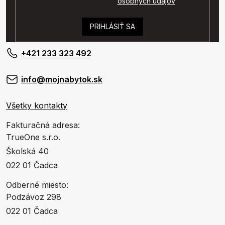
podmienok ochrany
osobných údajov
.
PRIHLÁSIŤ SA
+421 233 323 492
info@mojnabytok.sk
Všetky kontakty
Fakturačná adresa:
TrueOne s.r.o.
Školská 40
022 01 Čadca
Odberné miesto:
Podzávoz 298
022 01 Čadca