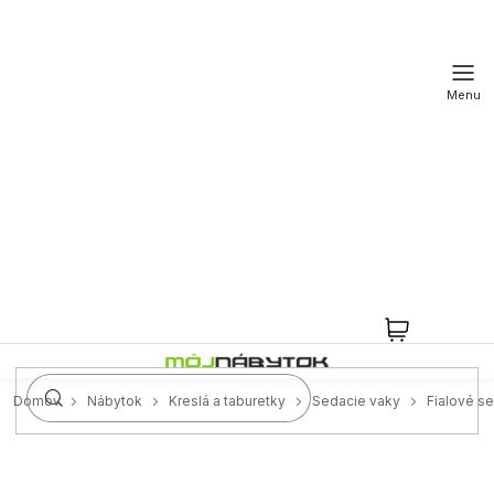
Prejsť
na
obsah
NÁKUPN
KOŠÍK
Domov
Nábytok
Kreslá a taburetky
Sedacie vaky
Fialové s