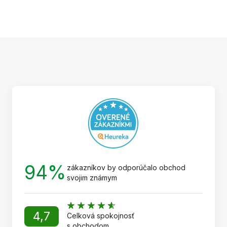
Z
á
p
ä
t
i
e
94%
zákazníkov by odporúčalo obchod
svojim známym
4,7
Celková spokojnosť
s obchodom