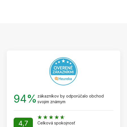
Z
á
p
ä
t
i
e
94%
zákazníkov by odporúčalo obchod
svojim známym
4,7
Celková spokojnosť