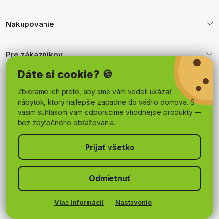
Nakupovanie
Pre zákazníkov
Dáte si cookie? 🍪
Obchodné podmienky
Zbierame ich preto, aby sme vám vedeli ukázať
nábytok, ktorý najlepšie zapadne do vášho domova. S
vaším súhlasom vám odporučíme vhodnejšie produkty —
bez zbytočného obťažovania.
Odmietnuť
Copyright 2026
mojnabytok.sk
. Všetky práva vyhradené.
Upraviť nastavenie cookies
Viac informácií
Nastavenie
Vytvoril Shoptet