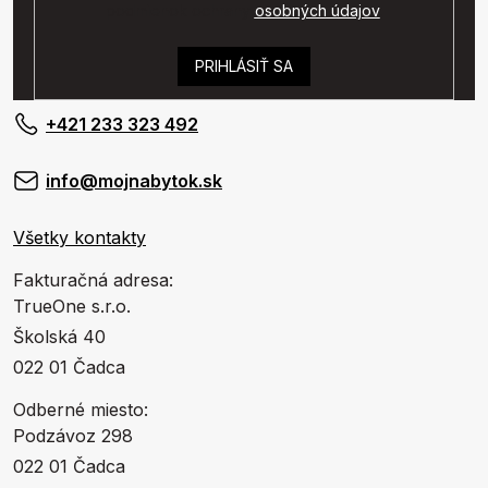
podmienok ochrany
osobných údajov
.
PRIHLÁSIŤ SA
+421 233 323 492
info@mojnabytok.sk
Všetky kontakty
Fakturačná adresa:
TrueOne s.r.o.
Školská 40
022 01 Čadca
Odberné miesto:
Podzávoz 298
022 01 Čadca