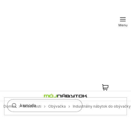
Prejsť
na
obsah
NÁKUPN
KOŠÍK
Domov
Miestnosti
Obývačka
Industriálny nábytok do obývačky