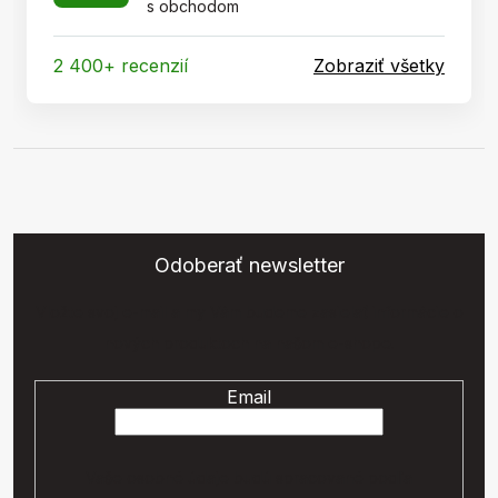
s obchodom
2 400+ recenzií
Zobraziť všetky
Odoberať newsletter
Vložte svoj e-mail a my Vám budeme zasielať informácie o
nových produktoch na našom e-shope.
Email
Vaše osobné údaje budú spracované podľa