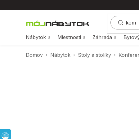
Prejsť
na
obsah
Nábytok
Miestnosti
Záhrada
Bytový
Domov
Nábytok
Stoly a stolíky
Konferen