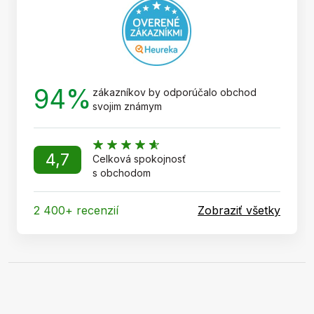
i
e
94%
zákazníkov by odporúčalo obchod
svojim známym
4,7
Celková spokojnosť
s obchodom
2 400+ recenzií
Zobraziť všetky