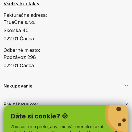
Všetky kontakty
Fakturačná adresa:
TrueOne s.r.o.
Školská 40
022 01 Čadca
Odberné miesto:
Podzávoz 298
022 01 Čadca
Nakupovanie
Pre zákazníkov
Dáte si cookie? 🍪
Obchodné podmienky
Zbierame ich preto, aby sme vám vedeli ukázať