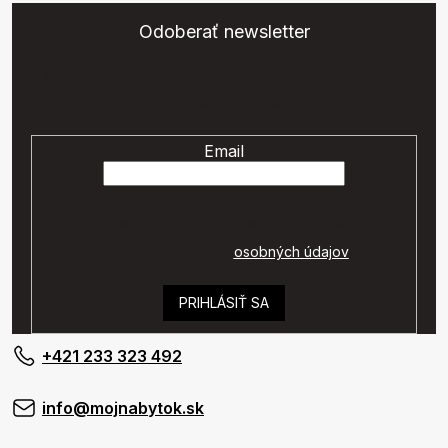
Odoberať newsletter
Vložte svoj e-mail a my Vám budeme zasielať informácie o
nových produktoch na našom e-shope.
Email
Vaše osobné údaje budú spracované podľa
podmienok ochrany
osobných údajov
.
PRIHLÁSIŤ SA
+421 233 323 492
info@mojnabytok.sk