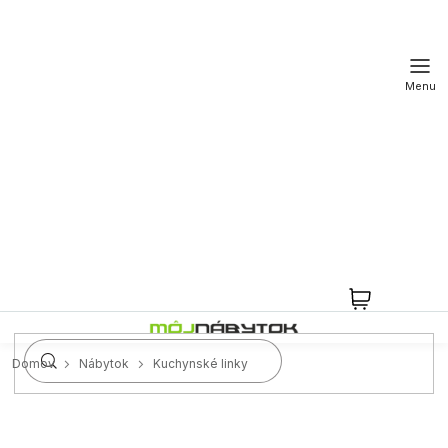
Prejsť
na
obsah
NÁKUPN
KOŠÍK
Domov
Nábytok
Kuchynské linky