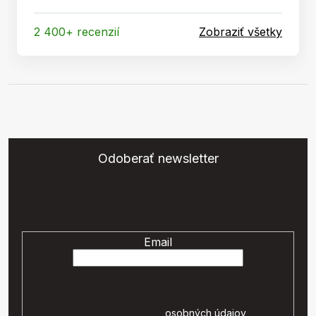
2 400+ recenzií
Zobraziť všetky
Odoberať newsletter
Vložte svoj e-mail a my Vám budeme zasielať informácie o
nových produktoch na našom e-shope.
Email
Vaše osobné údaje budú spracované podľa
podmienok ochrany
osobných údajov
.