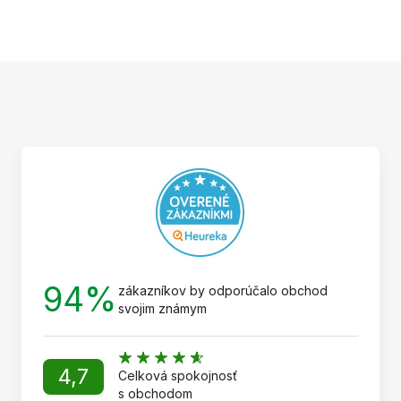
Z
á
p
ä
t
i
e
94%
zákazníkov by odporúčalo obchod
svojim známym
4,7
Celková spokojnosť
s obchodom