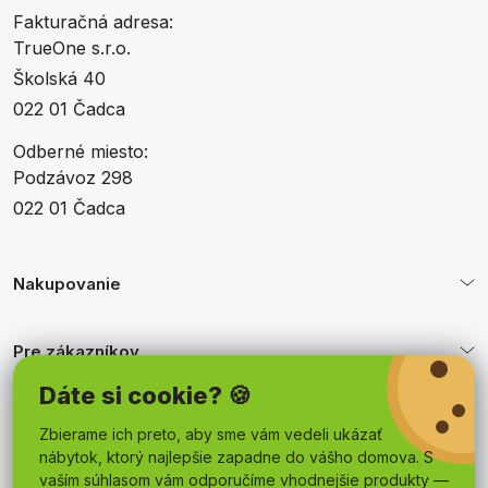
Fakturačná adresa:
TrueOne s.r.o.
Školská 40
022 01 Čadca
Odberné miesto:
Podzávoz 298
022 01 Čadca
Nakupovanie
Pre zákazníkov
Dáte si cookie? 🍪
Obchodné podmienky
Zbierame ich preto, aby sme vám vedeli ukázať
nábytok, ktorý najlepšie zapadne do vášho domova. S
vaším súhlasom vám odporučíme vhodnejšie produkty —