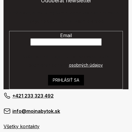
Odoberať newsletter
Vložte svoj e-mail a my Vám budeme zasielať informácie o
nových produktoch na našom e-shope.
Email
Vaše osobné údaje budú spracované podľa
podmienok ochrany
osobných údajov
.
PRIHLÁSIŤ SA
+421 233 323 492
info@mojnabytok.sk
Všetky kontakty