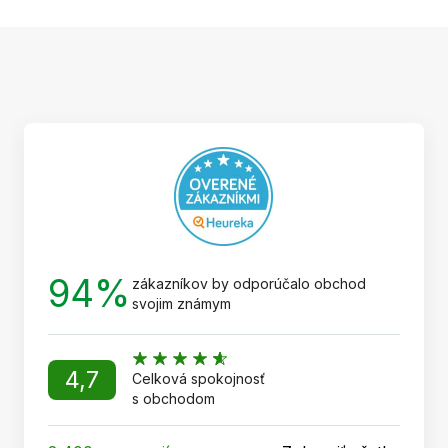
Z
á
p
ä
t
i
e
94%
zákazníkov by odporúčalo obchod
svojim známym
4,7
Celková spokojnosť
s obchodom