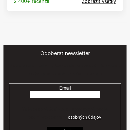
2 400+ recenzií
Zobraziť všetky
Odoberať newsletter
Vložte svoj e-mail a my Vám budeme zasielať informácie o
nových produktoch na našom e-shope.
Email
Vaše osobné údaje budú spracované podľa
podmienok ochrany
osobných údajov
.