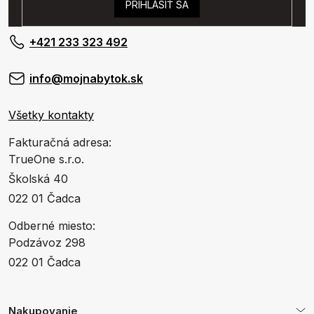
PRIHLÁSIŤ SA
+421 233 323 492
info@mojnabytok.sk
Všetky kontakty
Fakturačná adresa:
TrueOne s.r.o.
Školská 40
022 01 Čadca
Odberné miesto:
Podzávoz 298
022 01 Čadca
Nakupovanie