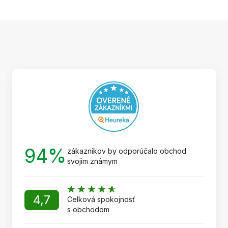
Z
á
p
ä
t
i
e
94%
zákazníkov by odporúčalo obchod
svojim známym
4,7
Celková spokojnosť
s obchodom