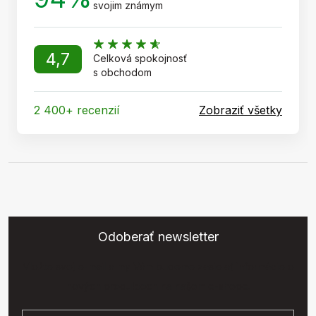
svojim známym
4,7
Celková spokojnosť
s obchodom
2 400+ recenzií
Zobraziť všetky
Odoberať newsletter
Vložte svoj e-mail a my Vám budeme zasielať informácie o
nových produktoch na našom e-shope.