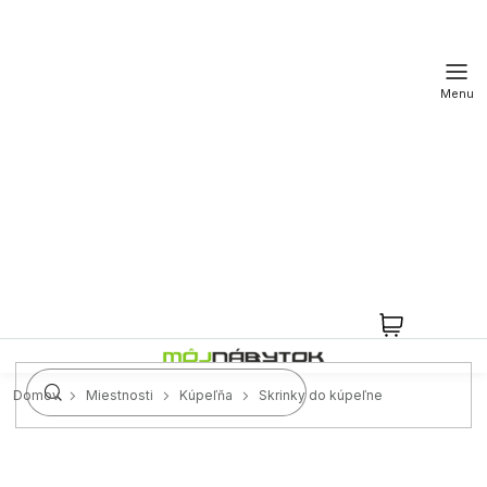
Prejsť
na
obsah
NÁKUPN
KOŠÍK
Domov
Miestnosti
Kúpeľňa
Skrinky do kúpeľne