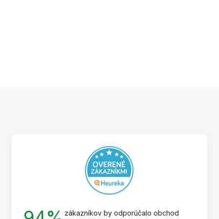
Z
á
p
ä
t
i
e
94%
zákazníkov by odporúčalo obchod