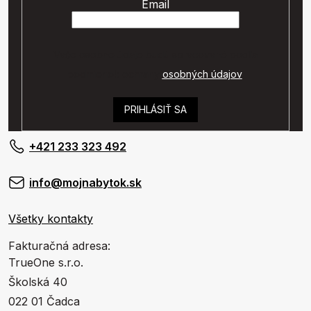
Email
Vaše osobné údaje budú spracované podľa
podmienok ochrany
osobných údajov
.
PRIHLÁSIŤ SA
+421 233 323 492
info@mojnabytok.sk
Všetky kontakty
Fakturačná adresa:
TrueOne s.r.o.
Školská 40
022 01 Čadca