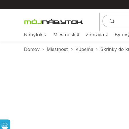
Prejsť
na
obsah
Nábytok
Miestnosti
Záhrada
Bytový
Domov
Miestnosti
Kúpeľňa
Skrinky do k