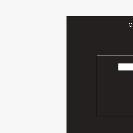
O
Vložte svoj e-mail a my Vám bud
Vaše osobn
podmien