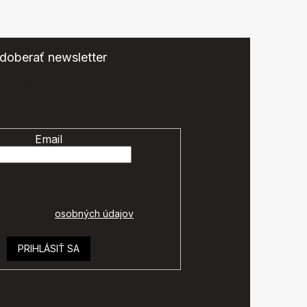
doberať newsletter
eme zasielať informácie o nových produktoch na našom
e-shope.
Email
é údaje budú spracované podľa
ok ochrany
osobných údajov
.
PRIHLÁSIŤ SA