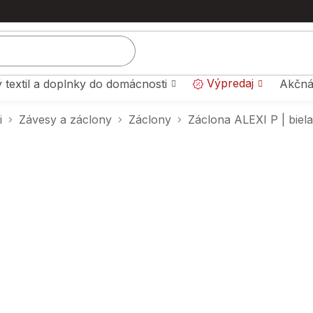
Výpredaj
 textil a doplnky do domácnosti
Akčná
i
Závesy a záclony
Záclony
Záclona ALEXI P | biel