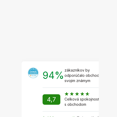
á
p
ä
t
i
e
zákazníkov by
94%
odporúčalo obchod
svojim známym
4,7
Celková spokojnosť
s obchodom