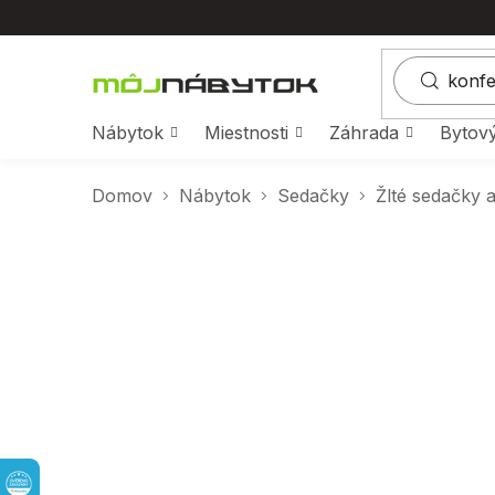
Prejsť
na
obsah
Nábytok
Miestnosti
Záhrada
Bytový
Domov
Nábytok
Sedačky
Žlté sedačky 