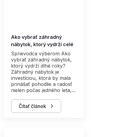
Ako vybrať záhradný
nábytok, ktorý vydrží celé
leto aj viac sezón
Sprievodca výberom Ako
vybrať záhradný nábytok,
ktorý vydrží dlhé roky?
Záhradný nábytok je
investíciou, ktorá by mala
prinášať pohodlie a radosť
nielen počas jedného leta,...
Čítať článok