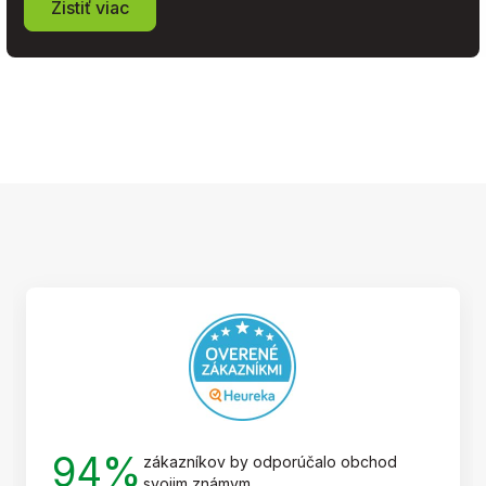
Zistiť viac
Z
á
p
ä
t
i
e
94%
zákazníkov by odporúčalo obchod
svojim známym