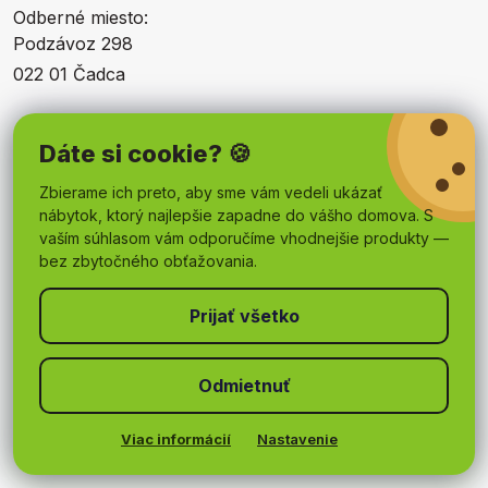
Odberné miesto:
Podzávoz 298
022 01 Čadca
Nakupovanie
Dáte si cookie? 🍪
Zbierame ich preto, aby sme vám vedeli ukázať
nábytok, ktorý najlepšie zapadne do vášho domova. S
Pre zákazníkov
vaším súhlasom vám odporučíme vhodnejšie produkty —
bez zbytočného obťažovania.
Obchodné podmienky
Odmietnuť
Viac informácií
Nastavenie