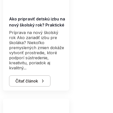
Ako pripraviť detskú izbu na
nový školský rok? Praktické
tipy pre rodičov
Príprava na nový školský
rok Ako zariadiť izbu pre
školáka? Niekoľko
premyslených zmien dokáže
vytvoriť prostredie, ktoré
podporí sústredenie,
kreativitu, poriadok aj
kvalitný...
Čítať článok