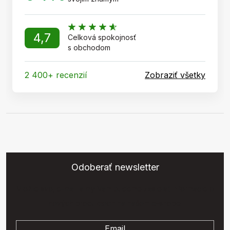
4,7
Celková spokojnosť
s obchodom
2 400+ recenzií
Zobraziť všetky
Odoberať newsletter
Vložte svoj e-mail a my Vám budeme zasielať informácie o
nových produktoch na našom e-shope.
Email