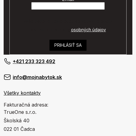
Vaše osobné údaje budú spracované podľa
podmienok ochrany
osobných údajov
.
PRIHLÁSIŤ SA
+421 233 323 492
info@mojnabytok.sk
Všetky kontakty
Fakturačná adresa:
TrueOne s.r.o.
Školská 40
022 01 Čadca