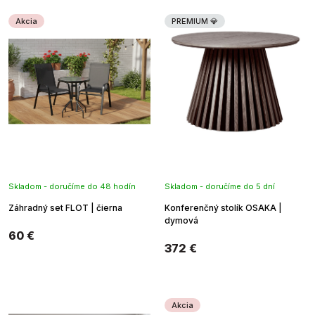
n
Akcia
PREMIUM 💎
e
Skladom - doručíme do 48 hodín
Skladom - doručíme do 5 dní
Záhradný set FLOT | čierna
Konferenčný stolík OSAKA |
dymová
60 €
372 €
Akcia