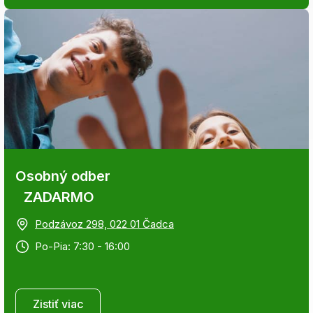
Osobný odber
ZADARMO
Podzávoz 298, 022 01 Čadca
Po-Pia: 7:30 - 16:00
Zistiť viac