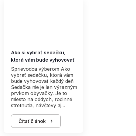
Ako si vybrať sedačku,
ktorá vám bude vyhovovať
aj o pár rokov
Sprievodca výberom Ako
vybrať sedačku, ktorá vám
bude vyhovovať každý deň
Sedačka nie je len výrazným
prvkom obývačky. Je to
miesto na oddych, rodinné
stretnutia, návštevy aj...
Čítať článok