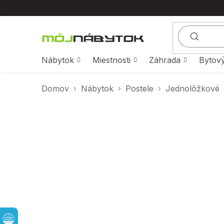
Prejsť
na
obsah
Nábytok
Miestnosti
Záhrada
Bytový
Domov
Nábytok
Postele
Jednolôžkové